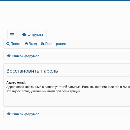
Регистрация
Форумы
с
Поиск
Вход
Р
е
г
и
с
т
р
а
ц
и
я
ы
Список форумов
лк
Восстановить пароль
и
Адрес email:
Адрес email, связанный с вашей учётной записью. Если вы не изменили его в Личн
это адрес email, указанный вами при регистрации.
Связаться с
Список форумов
администрацией