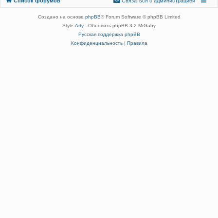
Список форумов
С
в
я
з
а
т
ь
с
я
с
а
д
м
и
н
и
с
т
р
а
ц
и
е
й
администрацией
Создано на основе
phpBB
® Forum Software © phpBB Limited
Style
Arty
- Обновить phpBB 3.2 MrGaby
Русская поддержка phpBB
Конфиденциальность
|
Правила