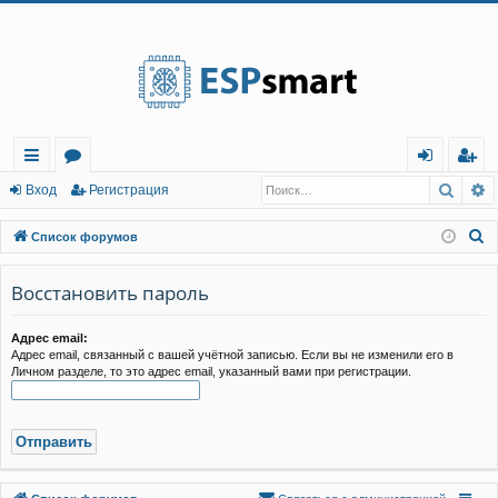
Регистрация
Поис
Р
с
о
хо
е
г
Вход
Р
е
г
и
с
т
р
а
ц
и
я
ы
ру
д
и
с
П
Список форумов
лк
м
т
р
о
и
Восстановить пароль
и
ы
а
ц
с
и
я
к
Адрес email:
Адрес email, связанный с вашей учётной записью. Если вы не изменили его в
Личном разделе, то это адрес email, указанный вами при регистрации.
Связаться с