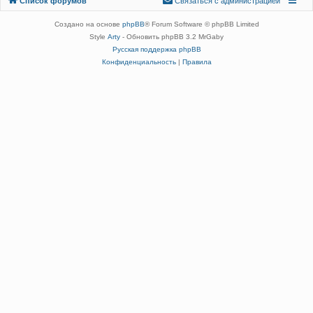
Список форумов
С
в
я
з
а
т
ь
с
я
с
а
д
м
и
н
и
с
т
р
а
ц
и
е
й
администрацией
Создано на основе
phpBB
® Forum Software © phpBB Limited
Style
Arty
- Обновить phpBB 3.2 MrGaby
Русская поддержка phpBB
Конфиденциальность
|
Правила