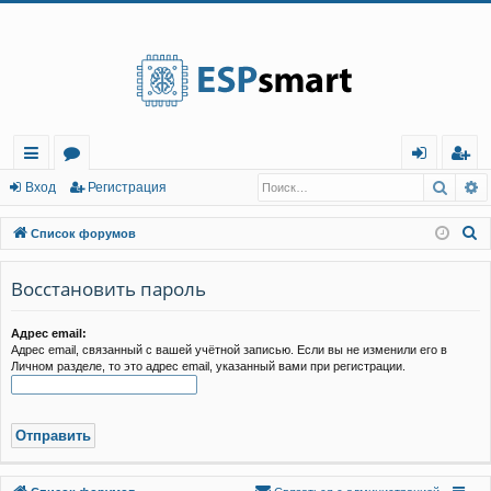
Регистрация
Поис
Р
с
о
хо
е
г
Вход
Р
е
г
и
с
т
р
а
ц
и
я
ы
ру
д
и
с
П
Список форумов
лк
м
т
р
о
и
Восстановить пароль
и
ы
а
ц
с
и
я
к
Адрес email:
Адрес email, связанный с вашей учётной записью. Если вы не изменили его в
Личном разделе, то это адрес email, указанный вами при регистрации.
Связаться с