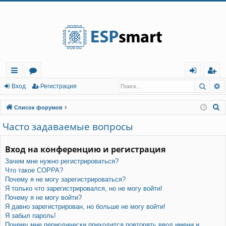
Регистрация
Поис
Р
с
о
хо
е
г
Вход
Р
е
г
и
с
т
р
а
ц
и
я
ы
ру
д
и
с
П
Список форумов
лк
м
т
р
о
Часто задаваемые вопросы
и
и
ы
а
ц
с
Вход на конференцию и регистрация
и
я
к
Зачем мне нужно регистрироваться?
Что такое COPPA?
Почему я не могу зарегистрироваться?
Я только что зарегистрировался, но не могу войти!
Почему я не могу войти?
Я давно зарегистрирован, но больше не могу войти!
Я забыл пароль!
Почему мне периодически приходится повторять ввод имени и