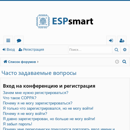
Регистрация
Поис
Р
с
о
хо
е
г
Вход
Р
е
г
и
с
т
р
а
ц
и
я
ы
ру
д
и
с
П
Список форумов
лк
м
т
р
о
Часто задаваемые вопросы
и
и
ы
а
ц
с
Вход на конференцию и регистрация
и
я
к
Зачем мне нужно регистрироваться?
Что такое COPPA?
Почему я не могу зарегистрироваться?
Я только что зарегистрировался, но не могу войти!
Почему я не могу войти?
Я давно зарегистрирован, но больше не могу войти!
Я забыл пароль!
Почему мне периодически приходится повторять ввод имени и