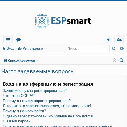
Регистрация
Поис
Р
с
о
хо
е
г
Вход
Р
е
г
и
с
т
р
а
ц
и
я
ы
ру
д
и
с
П
Список форумов
лк
м
т
р
о
Часто задаваемые вопросы
и
и
ы
а
ц
с
Вход на конференцию и регистрация
и
я
к
Зачем мне нужно регистрироваться?
Что такое COPPA?
Почему я не могу зарегистрироваться?
Я только что зарегистрировался, но не могу войти!
Почему я не могу войти?
Я давно зарегистрирован, но больше не могу войти!
Я забыл пароль!
Почему мне периодически приходится повторять ввод имени и