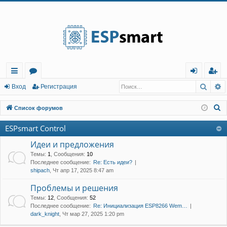
Регистрация
Поис
Р
с
о
хо
е
г
Вход
Р
е
г
и
с
т
р
а
ц
и
я
ы
ру
д
и
с
П
Список форумов
лк
м
т
р
о
ESPsmart Control
и
и
ы
а
ц
с
Идеи и предложения
и
я
к
Темы
:
1
,
Сообщения
:
10
Последнее сообщение:
Re: Есть идеи?
shipach
, Чт апр 17, 2025 8:47 am
Проблемы и решения
Темы
:
12
,
Сообщения
:
52
Последнее сообщение:
Re: Инициализация ESP8266 Wem…
dark_knight
, Чт мар 27, 2025 1:20 pm