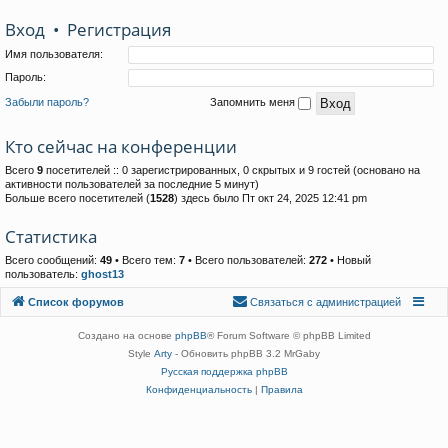
Вход
•
Р
е
г
и
с
т
р
а
ц
и
я
Имя пользователя:
Пароль:
Забыли пароль?
Запомнить меня
Кто сейчас на конференции
Всего
9
посетителей :: 0 зарегистрированных, 0 скрытых и 9 гостей (основано на
активности пользователей за последние 5 минут)
Больше всего посетителей (
1528
) здесь было Пт окт 24, 2025 12:41 pm
Статистика
Всего сообщений:
49
• Всего тем:
7
• Всего пользователей:
272
• Новый
пользователь:
ghost13
Связаться с
Список форумов
С
в
я
з
а
т
ь
с
я
с
а
д
м
и
н
и
с
т
р
а
ц
и
е
й
администрацией
Создано на основе
phpBB
® Forum Software © phpBB Limited
Style
Arty
- Обновить phpBB 3.2 MrGaby
Русская поддержка phpBB
Конфиденциальность
|
Правила